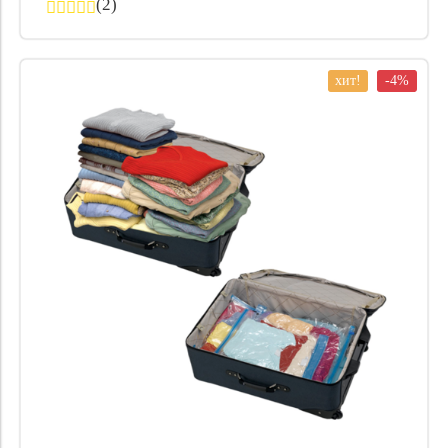
(2)
хит!
-4%