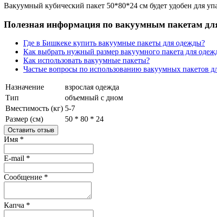
Вакуумный кубический пакет 50*80*24 см будет удобен для уп
Полезная информация по вакуумным пакетам дл
Где в Бишкеке купить вакуумные пакеты для одежды?
Как выбрать нужный размер вакуумного пакета для одеж
Как использовать вакуумные пакеты?
Частые вопросы по использованию вакуумных пакетов д
Назначение
взрослая одежда
Тип
объемный с дном
Вместимость (кг)
5-7
Размер (см)
50 * 80 * 24
Оставить отзыв
Имя
*
E-mail
*
Сообщение
*
Капча
*