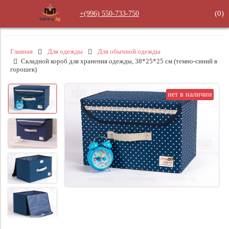
(
0
)
+(996) 550‑733‑750
Главная
Для одежды
Для обычной одежды
Складной короб для хранения одежды, 38*25*25 см (темно-синий в
горошек)
нет в наличии