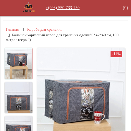
(
0
)
+(996) 550‑733‑750
Главная
Короба для хранения
Большой каркасный короб для хранения одеял 60*42*40 см, 100
литров (серый)
-11%