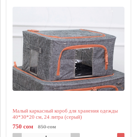
Малый каркасный короб для хранения одежды
40*30*20 см, 24 литра (серый)
750 сом
850 сом