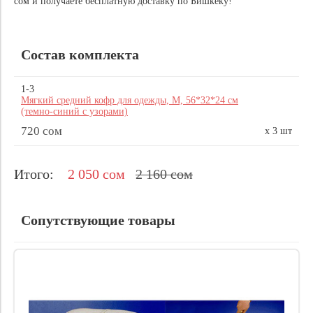
сом и получаете бесплатную доставку по Бишкеку!
Состав комплекта
1‑3
Мягкий средний кофр для одежды, M, 56*32*24 см
(темно-синий с узорами)
720 сом
x 3 шт
Итого:
2 050 сом
2 160 сом
Сопутствующие товары