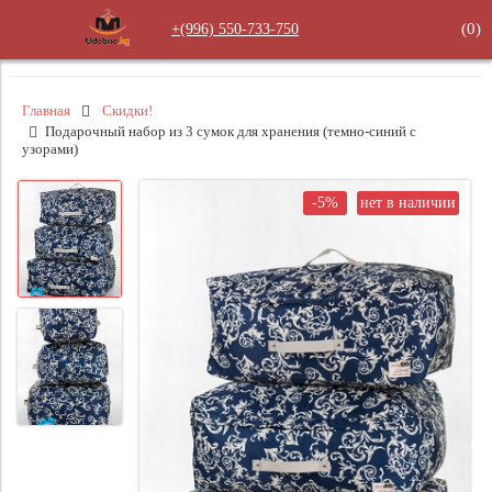
(
0
)
+(996) 550‑733‑750
Главная
Скидки!
Подарочный набор из 3 сумок для хранения (темно-синий с
узорами)
-5%
нет в наличии