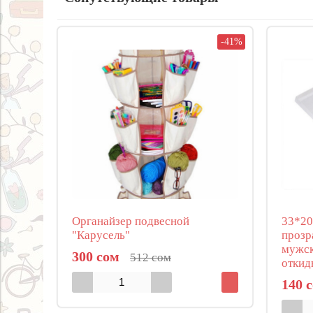
-41%
Органайзер подвесной
33*20
"Карусель"
прозр
мужск
300 сом
512 сом
откид
140 