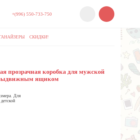
+(996) 550‑733‑750
ГАНАЙЗЕРЫ
СКИДКИ!
нет в наличии
вая прозрачная коробка для мужской
с выдвижным ящиком
змера. Для
 детской