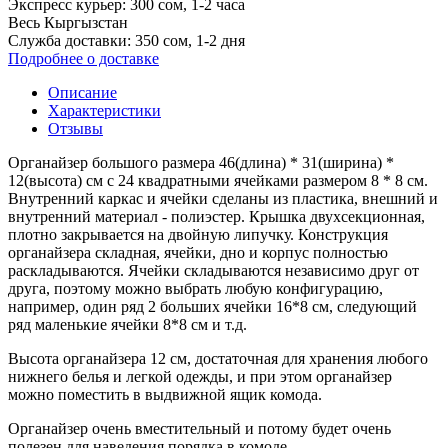
Экспресс курьер:
300 сом, 1-2 часа
Весь Кыргызстан
Служба доставки:
350 сом, 1‑2 дня
Подробнее о доставке
Описание
Характеристики
Отзывы
Органайзер большого размера 46(длина) * 31(ширина) *
12(высота) см с 24 квадратными ячейками размером 8 * 8 см.
Внутренний каркас и ячейки сделаны из пластика, внешний и
внутренний материал - полиэстер. Крышка двухсекционная,
плотно закрывается на двойную липучку. Конструкция
органайзера складная, ячейки, дно и корпус полностью
раскладываются. Ячейки складываются независимо друг от
друга, поэтому можно выбрать любую конфигурацию,
например, один ряд 2 больших ячейки 16*8 см, следующий
ряд маленькие ячейки 8*8 см и т.д.
Высота органайзера 12 см, достаточная для хранения любого
нижнего белья и легкой одежды, и при этом органайзер
можно поместить в выдвижной ящик комода.
Органайзер очень вместительный и потому будет очень
полезен для наведения порядка в комоде.