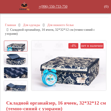
(
0
)
+(996) 550‑733‑750
Главная
Для одежды
Для нижнего белья
Складной органайзер, 16 ячеек, 32*32*12 см (темно-синий с
узорами)
-4%
нет в наличии
Складной органайзер, 16 ячеек, 32*32*12 см
(темно-синий с узорами)