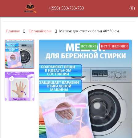
(
0
)
+(996) 550‑733‑750
Главная
Органайзеры
Мешок для стирки белья 40*50 см
новинка
нет в наличии